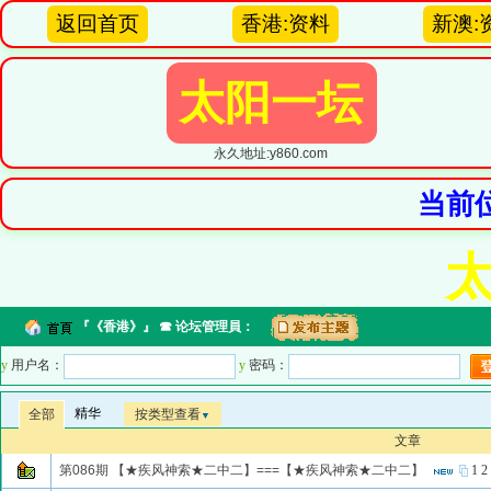
返回首页
香港:资料
新澳:
太阳一坛
永久地址:y860.com
当前
『
《香港》
』 ☎ 论坛管理員：
y
用户名：
y
密码：
精华
全部
按类型查看
▼
文章
第086期 【★疾风神索★二中二】===【★疾风神索★二中二】
1
2