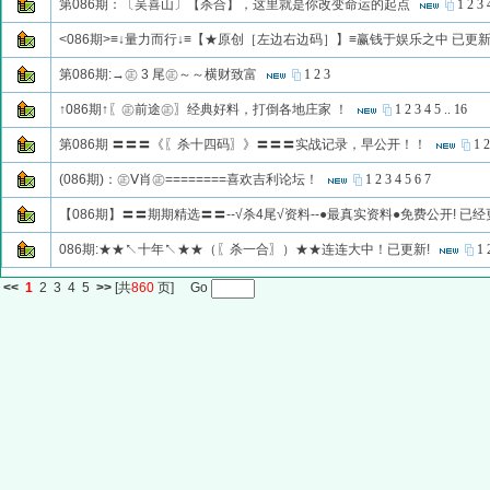
第086期：〔吴喜山〕【杀合】，这里就是你改变命运的起点
1
2
3
<086期>≡↓量力而行↓≡【★原创［左边右边码］】≡赢钱于娱乐之中 已更
第086期:→㊣ 3 尾㊣～～横财致富
1
2
3
↑086期↑〖㊣前途㊣〗经典好料，打倒各地庄家 ！
1
2
3
4
5
..
16
第086期 〓〓〓《〖杀十四码〗》〓〓〓实战记录，早公开！！
1
(086期)：㊣Ⅴ肖㊣========喜欢吉利论坛！
1
2
3
4
5
6
7
【086期】〓〓期期精选〓〓--√杀4尾√资料--●最真实资料●免费公开! 已
086期:★★↖十年↖★★（〖杀一合〗）★★连连大中！已更新!
1
<<
1
2
3
4
5
>>
[共
860
页] Go